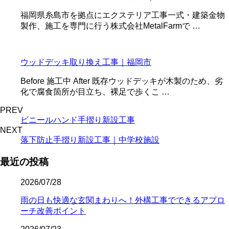
福岡県糸島市を拠点にエクステリア工事一式・建築金物
製作、施工を専門に行う株式会社MetalFarmで …
ウッドデッキ取り換え工事｜福岡市
Before 施工中 After 既存ウッドデッキが木製のため、劣
化で腐食箇所が目立ち、裸足で歩くこ …
PREV
ビニールハンド手摺り新設工事
NEXT
落下防止手摺り新設工事｜中学校施設
最近の投稿
2026/07/28
雨の日も快適な玄関まわりへ！外構工事でできるアプロ
ーチ改善ポイント