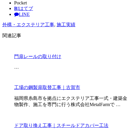
Pocket
B!
はてブ
LINE
外構・エクステリア工事
,
施工実績
関連記事
門扉レールの取り付け
…
工場の鋼製扉取替工事｜古賀市
福岡県糸島市を拠点にエクステリア工事一式・建築金
物製作、施工を専門に行う株式会社MetalFarmで …
ドア取り換え工事｜スチールドアカバー工法